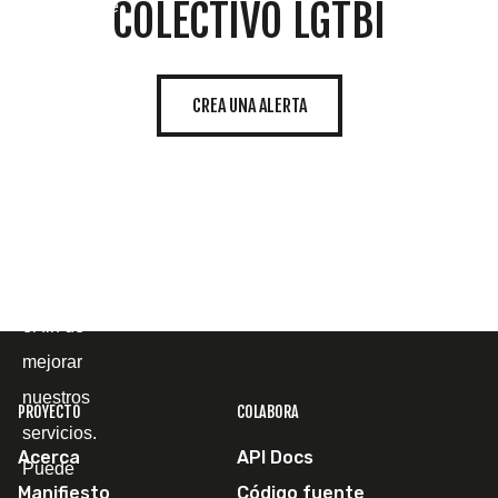
COLECTIVO LGTBI
propias y de
terceros
para
CREA UNA ALERTA
mostrarle la
página web
y
comprender
cómo la
utiliza, con
el fin de
mejorar
nuestros
PROYECTO
COLABORA
servicios.
Acerca
API Docs
Puede
Manifiesto
Código fuente