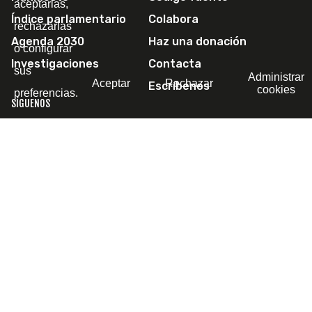
aceptarlas,
Índice parlamentario
Colabora
rechazarlas
Agenda 2030
Haz una donación
o configurar
Investigaciones
Contacta
sus
Administrar
Aceptar
Rechazar
Escríbenos
cookies
preferencias.
SÍGUENOS
© 2011-2026 Political Watch -
Aviso legal
-
Política de
privacidad
-
Política de cookies