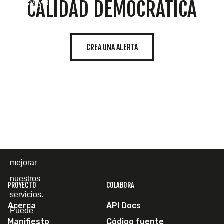
CALIDAD DEMOCRÁTICA
propias y de
terceros
para
CREA UNA ALERTA
mostrarle la
página web
y
comprender
cómo la
utiliza, con
el fin de
mejorar
nuestros
PROYECTO
COLABORA
servicios.
Acerca
API Docs
Puede
Manifiesto
Código fuente