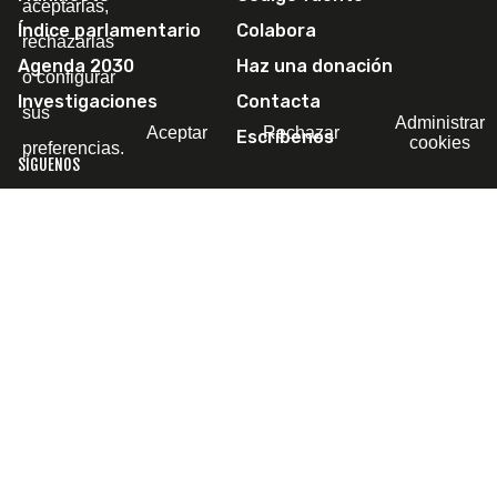
aceptarlas,
Índice parlamentario
Colabora
rechazarlas
Agenda 2030
Haz una donación
o configurar
Investigaciones
Contacta
sus
Administrar
Aceptar
Rechazar
Escríbenos
cookies
preferencias.
SÍGUENOS
© 2011-2026 Political Watch -
Aviso legal
-
Política de
privacidad
-
Política de cookies