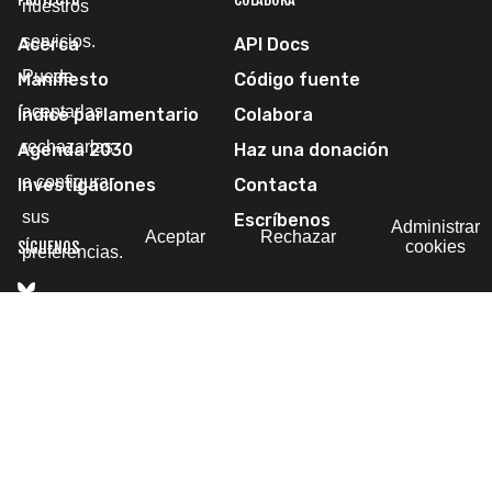
nuestros
servicios.
Acerca
API Docs
Puede
Manifiesto
Código fuente
aceptarlas,
Índice parlamentario
Colabora
rechazarlas
Agenda 2030
Haz una donación
o configurar
Investigaciones
Contacta
sus
Escríbenos
Administrar
Aceptar
Rechazar
cookies
SÍGUENOS
preferencias.