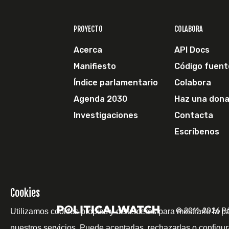
PROYECTO
COLABORA
Acerca
API Docs
Manifiesto
Código fuent
Índice parlamentario
Colabora
Agenda 2030
Haz una dona
Investigaciones
Contacta
Escríbenos
Cookies
© 2011-2026 Pol
Utilizamos cookies propias y de terceros para mostrarle la p
nuestros servicios. Puede aceptarlas, rechazarlas o configur