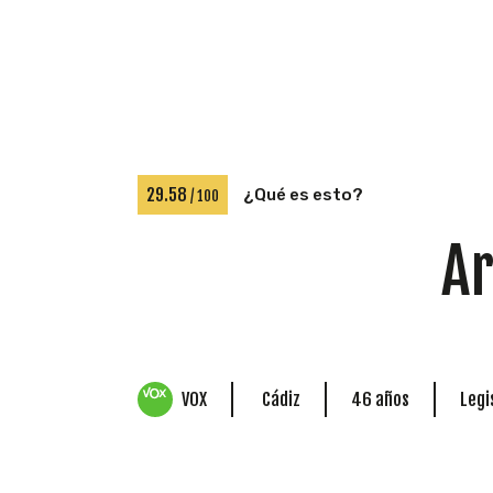
29.58
¿Qué es esto?
/ 100
Ar
VOX
Cádiz
46 años
Legi