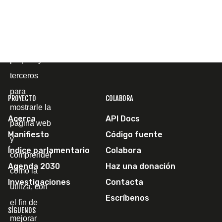
Cookies
Utilizamos
cookies
propias y de
terceros
para
PROYECTO
COLABORA
mostrarle la
Acerca
API Docs
página web
Manifiesto
Código fuente
y
Índice parlamentario
Colabora
comprender
Agenda 2030
Haz una donación
cómo la
Investigaciones
Contacta
utiliza, con
Escríbenos
el fin de
SÍGUENOS
mejorar