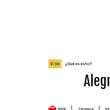
0
¿Qué es esto?
/ 100
Alegr
PSOE
Zaragoza
48